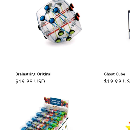
c
t
i
o
n
Brainstring Original
Ghost Cube
Precio
$19.99 USD
Precio
$19.99 U
:
regular
regular