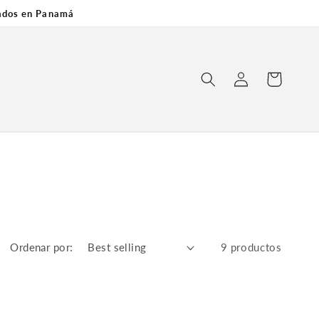
cados en Panamá
Log
Carrito
in
Ordenar por:
9 productos