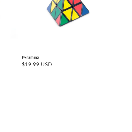
Pyraminx
Precio
$19.99 USD
regular