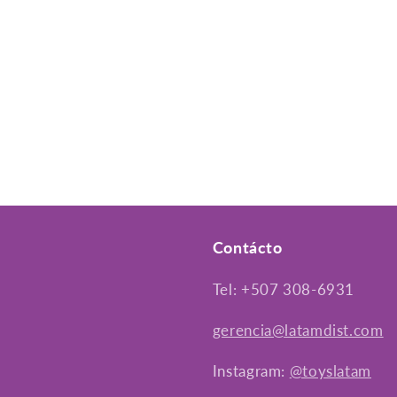
Contácto
Tel: +507 308-6931
gerencia@latamdist.com
Instagram:
@toyslatam