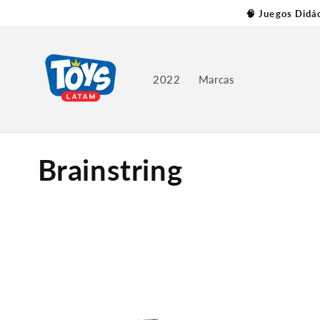
Skip to
🧠 Juegos Didá
content
2022
Marcas
C
Brainstring
o
l
l
e