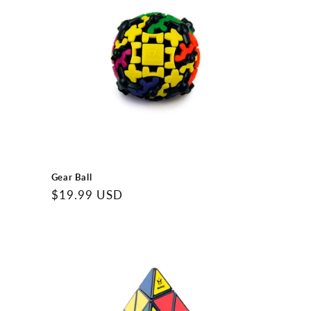
Gear Ball
Precio
$19.99 USD
regular