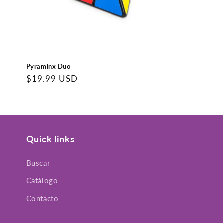
Pyraminx Duo
Precio
$19.99 USD
regular
Quick links
Buscar
Catálogo
Contacto