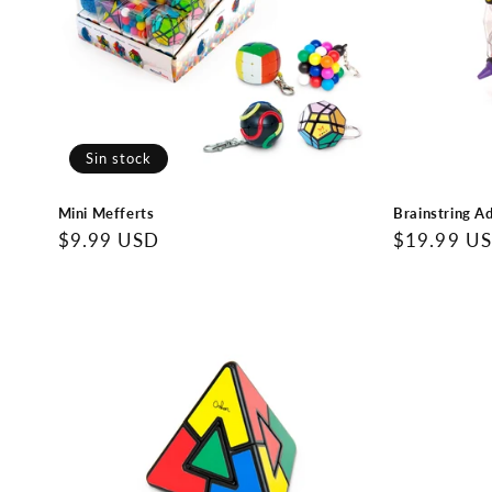
Sin stock
Mini Mefferts
Brainstring A
Precio
$9.99 USD
Precio
$19.99 U
regular
regular