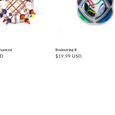
dvanced
Brainstring R
SD
Precio
$19.99 USD
regular