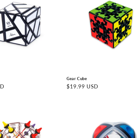
Gear Cube
SD
Precio
$19.99 USD
regular