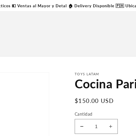
cticos 💵 Ventas al Mayor y Detal 🏠 Delivery Disponible 🇵🇦 Ubi
TOYS LATAM
Cocina Par
Precio
$150.00 USD
regular
Cantidad
Menos
Más
cantidad
cantidad