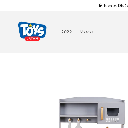
Skip to
🧠 Juegos Didá
content
2022
Marcas
Skip to
product
information