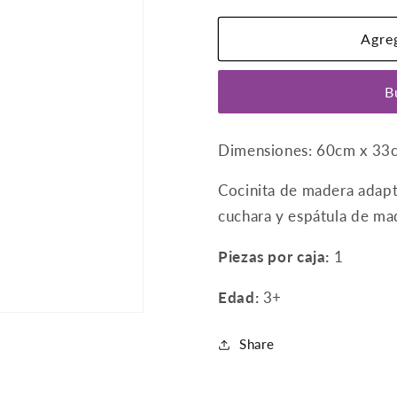
Cocina
Cocina
Paris
Paris
Agreg
B
Dimensiones: 60cm x 33
Cocinita de madera adapta
cuchara y espátula de ma
Piezas por caja:
1
Edad:
3+
Share