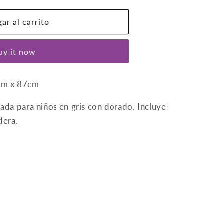
ar al carrito
uy it now
cm x 87cm
da para niños en gris con dorado. Incluye:
dera.