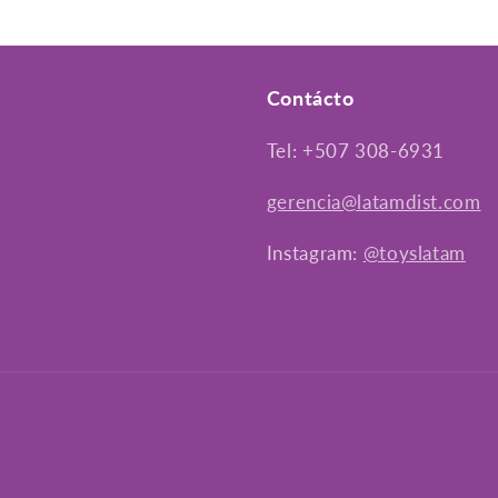
Contácto
Tel: +507 308-6931
gerencia@latamdist.com
Instagram:
@toyslatam