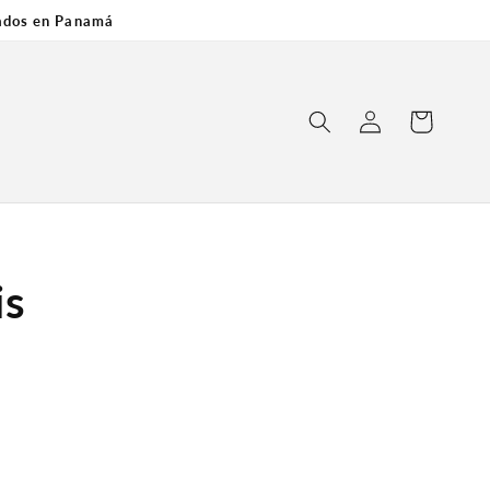
cados en Panamá
Log
Carrito
in
is