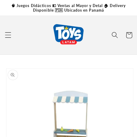
Skip to
🧠 Juegos Didácticos 💵 Ventas al Mayor y Detal 🏠 Delivery
content
Disponible 🇵🇦 Ubicados en Panamá
Carrito
Skip to
product
information