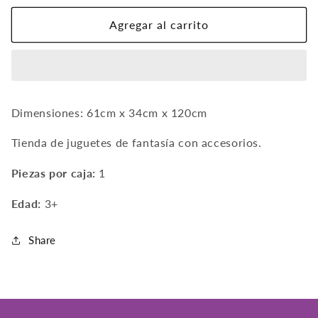
Tienda
Tienda
con
con
Agregar al carrito
Accesorios
Accesorios
Dimensiones: 61cm x 34cm x 120cm
Tienda de juguetes de fantasía con accesorios.
Piezas por caja:
1
Edad:
3
+
Share