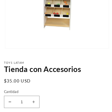
Open
media
1
in
TOYS LATAM
modal
Tienda con Accesorios
Precio
$35.00 USD
regular
Cantidad
Menos
Más
cantidad
cantidad